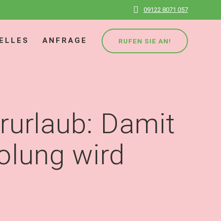
09122 8071 057
ELLES
ANFRAGE
RUFEN SIE AN!
urlaub: Damit
holung wird