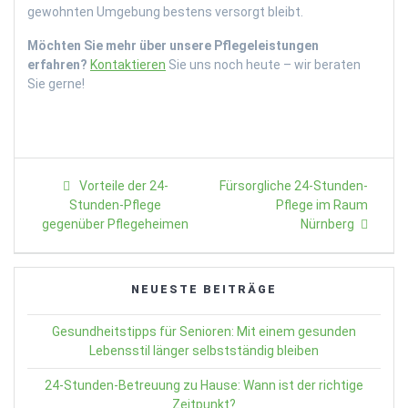
gewohnten Umgebung bestens versorgt bleibt.
Möchten Sie mehr über unsere Pflegeleistungen
erfahren?
Kontaktieren
Sie uns noch heute – wir beraten
Sie gerne!
Beitragsnavigation
Previous
Next
Vorteile der 24-
Fürsorgliche 24-Stunden-
post:
post:
Stunden-Pflege
Pflege im Raum
gegenüber Pflegeheimen
Nürnberg
NEUESTE BEITRÄGE
Gesundheitstipps für Senioren: Mit einem gesunden
Lebensstil länger selbstständig bleiben
24-Stunden-Betreuung zu Hause: Wann ist der richtige
Zeitpunkt?