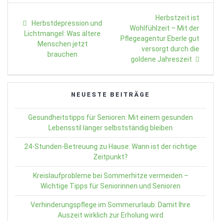
Beitragsnavigation
Next
Herbstzeit ist
Previous
Herbstdepression und
post:
Wohlfühlzeit – Mit der
post:
Lichtmangel: Was ältere
Pflegeagentur Eberle gut
Menschen jetzt
versorgt durch die
brauchen
goldene Jahreszeit
NEUESTE BEITRÄGE
Gesundheitstipps für Senioren: Mit einem gesunden
Lebensstil länger selbstständig bleiben
24-Stunden-Betreuung zu Hause: Wann ist der richtige
Zeitpunkt?
Kreislaufprobleme bei Sommerhitze vermeiden –
Wichtige Tipps für Seniorinnen und Senioren
Verhinderungspflege im Sommerurlaub: Damit Ihre
Auszeit wirklich zur Erholung wird